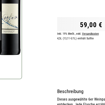
59,00 €
Inkl. 19% MwSt.
,
exkl.
Versandkosten
4,5L
(13,11 €/1L)
enthält Sulfite
Beschreibung
Dieses ausgewählte 6er Weinpake
entdecken. Jede Flasche erzähl